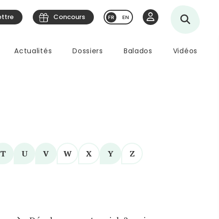
ettre
Concours
EN
Actualités
Dossiers
Balados
Vidéos
T
U
V
W
X
Y
Z