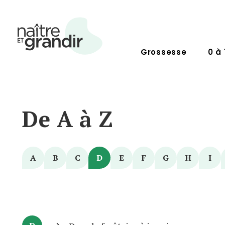
Grossesse
0 à 
De A à Z
A
B
C
D
E
F
G
H
I