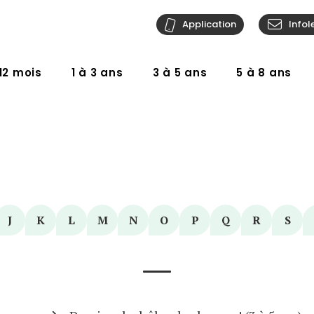
Application
Infol
12 mois
1 à 3 ans
3 à 5 ans
5 à 8 ans
J
K
L
M
N
O
P
Q
R
S