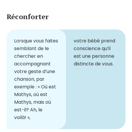
Réconforter
Lorsque vous faites
votre bébé prend
semblant de
le
conscience qu
’
il
chercher en
est une personne
accompagnant
distincte de vous.
votre geste d
’
une
chanson, par
exemple
:
« Où est
Mathys
, où est
Ma
thys
, mais où
est-il? Ah, le
voilà! »,