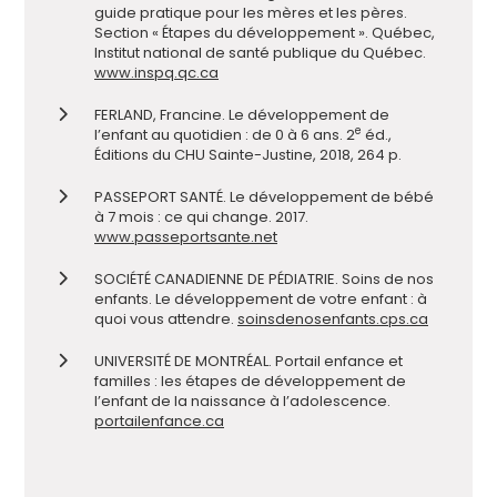
guide pratique pour les mères et les pères
.
S
ection « Étapes du développement ».
Québec,
Institut national de santé publique du Québec.
www.inspq.qc.ca
FERLAND, Francine. Le développement de
e
l
’
enfant au quotidien : de 0 à 6 ans. 2
éd.,
Éditions du CHU Sainte-Justine, 2018, 264 p.
PASSEPORT SANTÉ.
Le d
éveloppement de bébé
à 7 mois : ce qui change. 2017.
www.passeportsante.net
SOCIÉTÉ CANADIENNE DE PÉDIATRIE. Soins de nos
enfants. Le développement de votre enfant : à
quoi vous attendre.
soinsdenosenfants.cps.ca
UNIVERSITÉ DE MONTRÉAL. Portail enfance et
famille
s
: les étapes de développement de
l
’
enfant de la naissance à l
’
adolescence.
portailenfance.ca