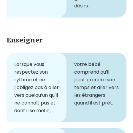
désirs.
Enseigner
Lorsque vous
votre bébé
respectez
son
comprend qu
’
il
rythme et ne
peut prendre son
l
’
obligez pas à aller
temps et a
ll
er
vers
vers quelqu
’
un qu
’
il
les étrangers
ne connaît pas et
quand il est prêt.
dont il se méfie,