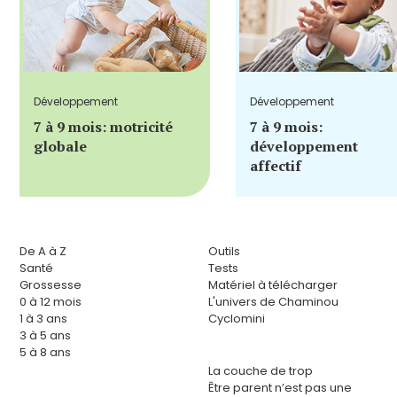
Développement
Développement
7 à 9 mois: motricité
7 à 9 mois:
globale
développement
affectif
De A à Z
Outils
Santé
Tests
Grossesse
Matériel à télécharger
0 à 12 mois
L'univers de Chaminou
1 à 3 ans
Cyclomini
3 à 5 ans
5 à 8 ans
La couche de trop
Être parent n’est pas une