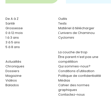
De A à Z
Outils
Santé
Tests
Grossesse
Matériel à télécharger
0 à 12 mois
L'univers de Chaminou
1 à 3 ans
Cyclomini
3 à 5 ans
5 à 8 ans
La couche de trop
Être parent n’est pas une
Actualités
compétition
Chroniques
Qui sommes-nous?
Dossiers
Conditions d'utilisation
Magazine
Politique de confidentialité
Vidéos
Médias
Balados
Cahier des normes
graphiques
Contactez-nous