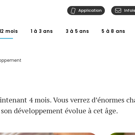
Application
Infol
12 mois
1 à 3 ans
3 à 5 ans
5 à 8 ans
loppement
intenant 4 mois. Vous verrez d’énormes ch
son développement évolue à cet âge.