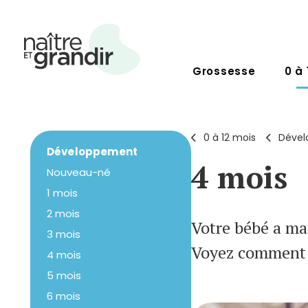
Grossesse
0 à 
0 à 12 mois
Déve
Développement
4 mois
Nouveau-né
1 mois
2 mois
Votre bébé a ma
3 mois
Voyez comment 
4 mois
5 mois
6 mois