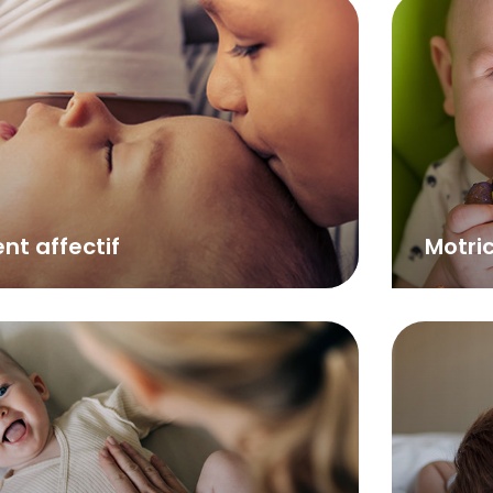
t affectif
Motric