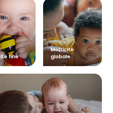
Motricité
ité fine
globale