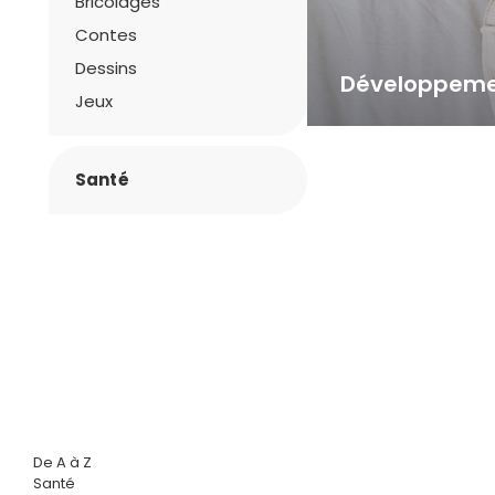
Bricolages
Contes
Dessins
Développemen
Jeux
Santé
De A à Z
Santé