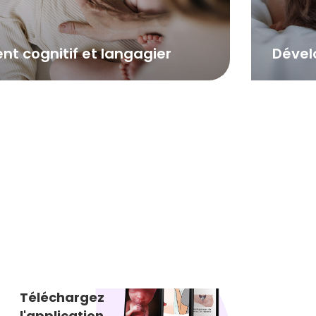
t cognitif et langagier
Dével
Téléchargez
l'application