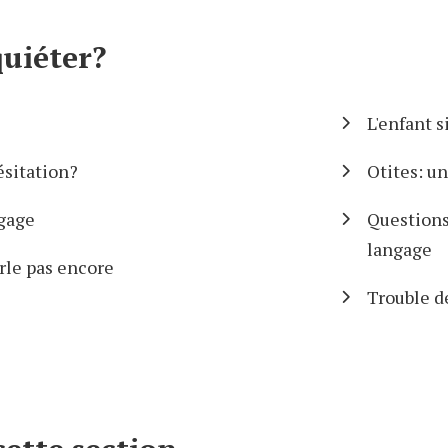
quiéter?
L'enfant 
sitation?
Otites: un
ngage
Questions 
langage
arle pas encore
Trouble d