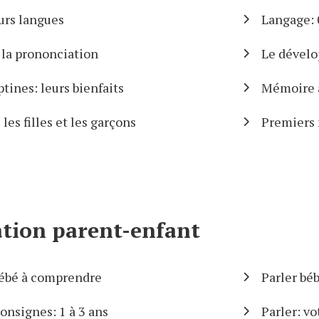
urs langues
Langage: 
 la prononciation
Le dévelo
ines: leurs bienfaits
Mémoire a
les filles et les garçons
Premiers 
ion parent-enfant
ébé à comprendre
Parler bé
nsignes: 1 à 3 ans
Parler: v