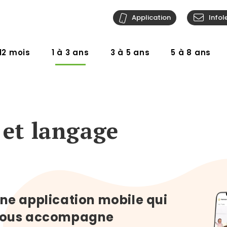
Application
Infol
12 mois
1 à 3 ans
3 à 5 ans
5 à 8 ans
 et langage
ne application mobile qui
ous accompagne