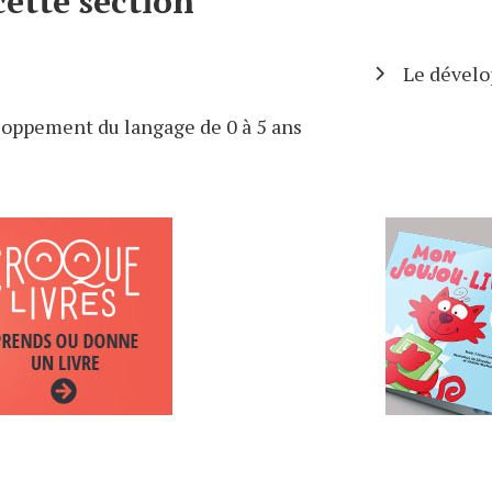
cette section
e
Le dével
loppement du langage de 0 à 5 ans