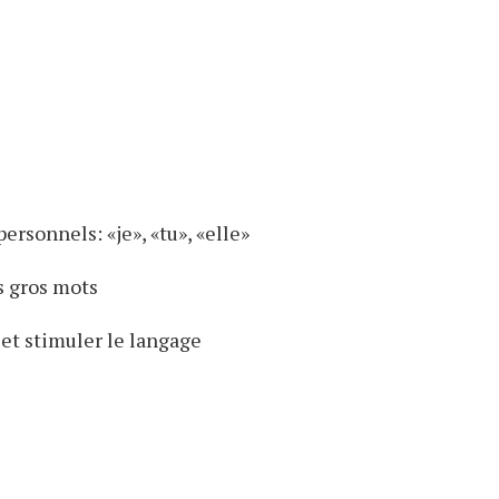
rsonnels: «je», «tu», «elle»
s gros mots
 et stimuler le langage