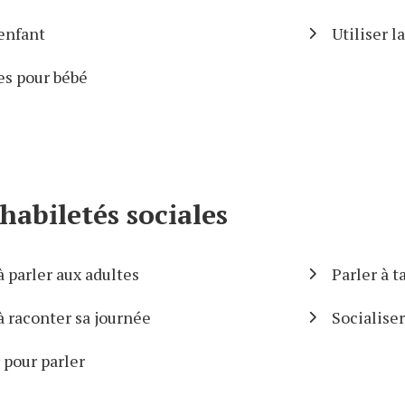
enfant
Utiliser 
es pour bébé
habiletés sociales
à parler aux adultes
Parler à t
à raconter sa journée
Socialise
 pour parler