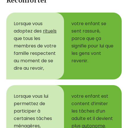
Lorsque vous
votre enfant se
adoptez des
rituels
sent rassuré,
que tous les
parce que ça
membres de votre
signifie pour lui que
famille respectent
les gens vont
au moment de se
revenir.
dire au revoir,
Lorsque vous
lui
votre enfant est
permettez de
content d
’
imiter
participer à
les tâches d
’
un
certaines tâches
adulte et il devient
ménagères,
plus
autonome
.