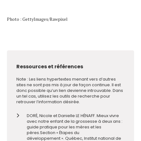
Photo : GettyImages/Rawpixel
Ressources et références
Note : Les liens hypertextes menant vers d
’
autres
sites ne sont pas mis à jour de façon continue. Il est
donc possible qu
’
un lien devienne introuvable. Dans
un tel cas, utilisez les outils de recherche pour
retrouver l
’
information désirée.
DORÉ, Nicole et Danielle LE HÉNAFF. Mieux vivre
avec notre enfant de la grossesse à deux ans :
guide pratique pour les mères et les
pères
.
S
ection « Étapes du
développement ».
Québec,
Institut national de