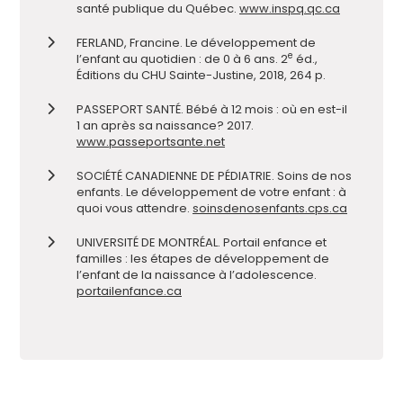
santé publique du Québec.
www.inspq.qc.ca
FERLAND, Francine. Le développement de
e
l
’
enfant au quotidien : de 0 à 6 ans. 2
éd.,
Éditions du CHU Sainte-Justine, 2018, 264 p.
PASSEPORT SANTÉ. Bébé à 12 mois : où en est-il
1
an
après sa naissance? 2017.
www.passeportsante.net
SOCIÉTÉ CANADIENNE DE PÉDIATRIE. Soins de nos
enfants. Le développement de votre enfant : à
quoi vous attendre.
soinsdenosenfants.cps.ca
UNIVERSITÉ DE MONTRÉAL. Portail enfance et
famille
s
: les étapes de développement de
l
’
enfant de la naissance à l
’
adolescence.
portailenfance.ca