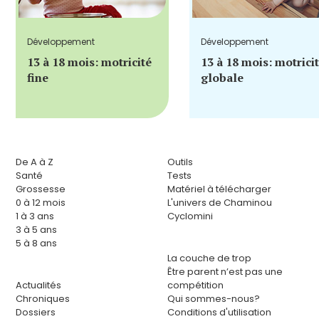
Développement
Développement
13 à 18 mois: motricité
13 à 18 mois: motrici
fine
globale
De A à Z
Outils
Santé
Tests
Grossesse
Matériel à télécharger
0 à 12 mois
L'univers de Chaminou
1 à 3 ans
Cyclomini
3 à 5 ans
5 à 8 ans
La couche de trop
Être parent n’est pas une
Actualités
compétition
Chroniques
Qui sommes-nous?
Dossiers
Conditions d'utilisation