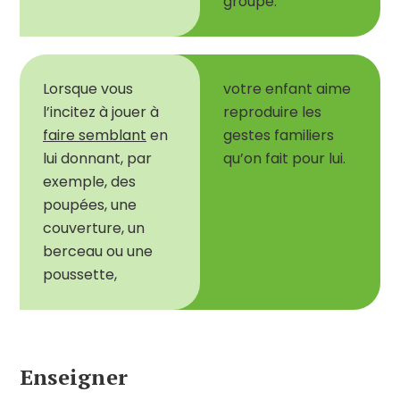
groupe.
Lorsque vous
votre enfant aime
l
’
incitez à jouer à
re
produire
les
faire semblant
en
gestes familiers
lui donnant, par
qu
’
on fait pour lui.
exemple, des
poupées, une
couverture, un
berceau ou une
poussette,
Enseigner