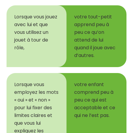
Lorsque vous jouez
votre tout-petit
avec lui et que
apprend peu à
vous utilisez un
peu ce qu
’
on
jouet à tour de
attend de lui
rôle,
quand il joue avec
d
’
autres.
Lorsque vous
votre enfant
employez les mots
comprend peu à
« oui » et « non »
peu ce qui est
pour lui fixer des
acceptable et ce
limites claires et
qui ne l
’
est pas.
que vous lui
expliquez les