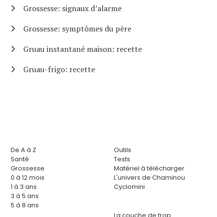
Grossesse: signaux d’alarme
Grossesse: symptômes du père
Gruau instantané maison: recette
Gruau-frigo: recette
De A à Z
Outils
Santé
Tests
Grossesse
Matériel à télécharger
0 à 12 mois
L'univers de Chaminou
1 à 3 ans
Cyclomini
3 à 5 ans
5 à 8 ans
La couche de trop