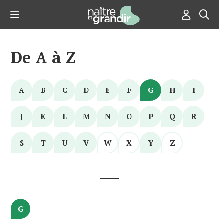
De A à Z
A
B
C
D
E
F
G
H
I
J
K
L
M
N
O
P
Q
R
S
T
U
V
W
X
Y
Z
G