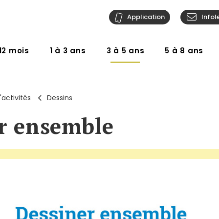
Application
Infol
12 mois
1 à 3 ans
3 à 5 ans
5 à 8 ans
'activités
Dessins
r ensemble