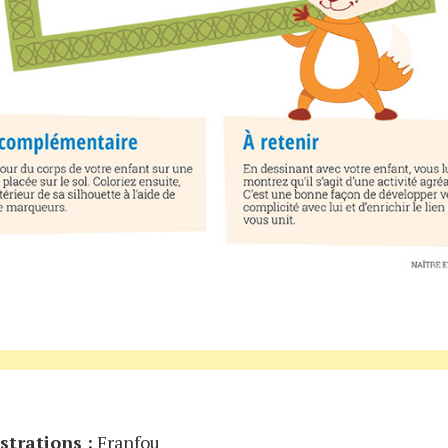
ustrations :
Franfou