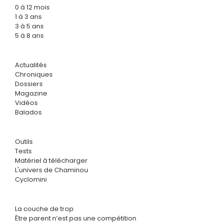
0 à 12 mois
1 à 3 ans
3 à 5 ans
5 à 8 ans
Actualités
Chroniques
Dossiers
Magazine
Vidéos
Balados
Outils
Tests
Matériel à télécharger
L'univers de Chaminou
Cyclomini
La couche de trop
Être parent n’est pas une compétition