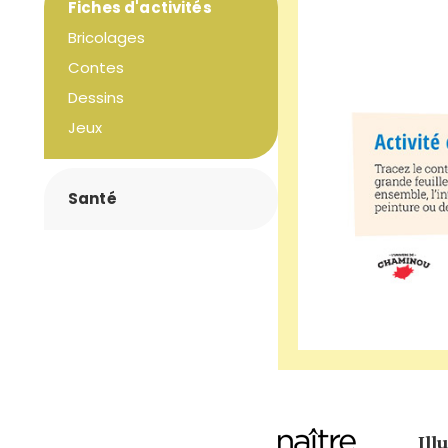
Fiches d'activités
Bricolages
Contes
Dessins
Jeux
Santé
Ill