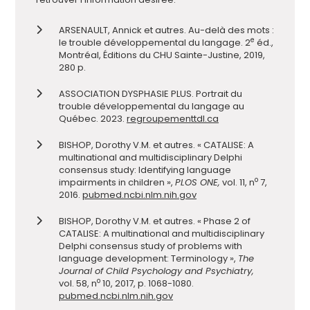
ARSENAULT, Annick et autres. Au-delà des mots :
e
le trouble développemental du langage. 2
éd.,
Montréal, Éditions du CHU Sainte-Justine, 2019,
280 p.
ASSOCIATION DYSPHASIE PLUS. Portrait du
trouble développemental du langage au
Québec. 2023.
regroupementtdl.ca
BISHOP, Dorothy V.M. et autres. « CATALISE: A
multinational and multidisciplinary Delphi
consensus study: Identifying language
o
impairments in children »,
PLOS ONE,
vol. 11, n
7,
2016.
pubmed.ncbi.nlm.nih.gov
BISHOP, Dorothy V.M. et autres. « Phase 2 of
CATALISE: A multinational and multidisciplinary
Delphi consensus study of problems with
language development: Terminology »,
The
Journal of Child Psychology and Psychiatry,
o
vol. 58, n
10, 2017, p. 1068-1080.
pubmed.ncbi.nlm.nih.gov