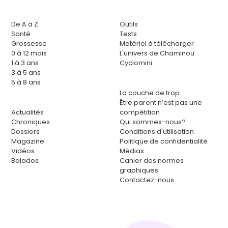
De A à Z
Outils
Santé
Tests
Grossesse
Matériel à télécharger
0 à 12 mois
L'univers de Chaminou
1 à 3 ans
Cyclomini
3 à 5 ans
5 à 8 ans
La couche de trop
Être parent n’est pas une
Actualités
compétition
Chroniques
Qui sommes-nous?
Dossiers
Conditions d'utilisation
Magazine
Politique de confidentialité
Vidéos
Médias
Balados
Cahier des normes
graphiques
Contactez-nous