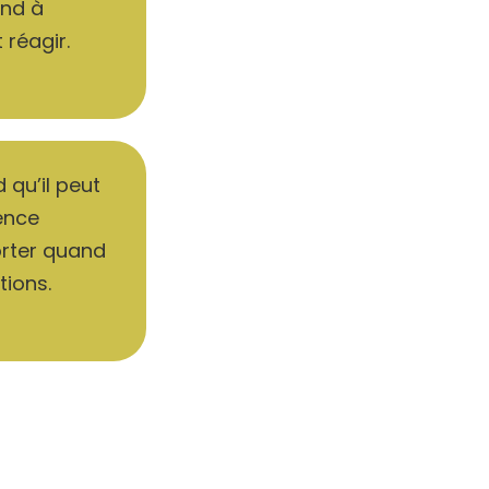
end à
 réagir.
 qu’il peut
ence
orter quand
tions.