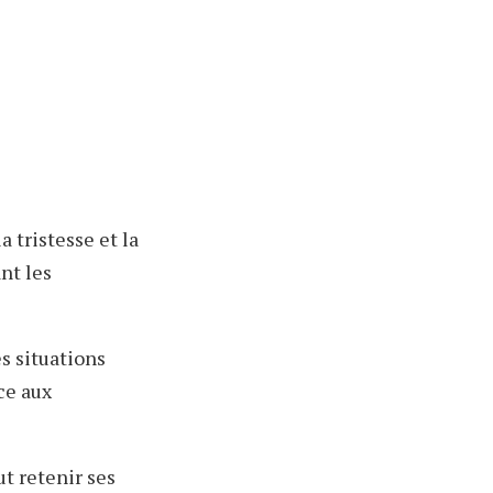
 tristesse et la
nt les
s situations
ace aux
ut retenir ses