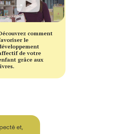
Découvrez comment
favoriser le
développement
affectif de votre
enfant grâce aux
livres.
pecté et,