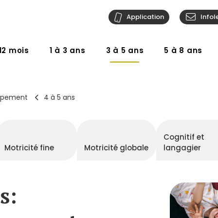
Application
Infol
12 mois
1 à 3 ans
3 à 5 ans
5 à 8 ans
ppement
4 à 5 ans
Cognitif et
Motricité fine
Motricité globale
langagier
s: