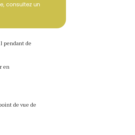
, consultez un
ul pendant de
ir en
point de vue de