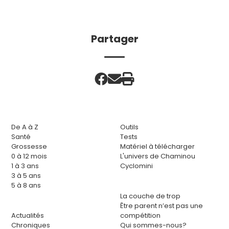
Partager
De A à Z
Outils
Santé
Tests
Grossesse
Matériel à télécharger
0 à 12 mois
L'univers de Chaminou
1 à 3 ans
Cyclomini
3 à 5 ans
5 à 8 ans
La couche de trop
Être parent n’est pas une
Actualités
compétition
Chroniques
Qui sommes-nous?