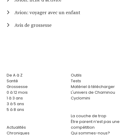
Avion: voyager avec un enfant
Avis de grossesse
De A à Z
Outils
Santé
Tests
Grossesse
Matériel à télécharger
0 à 12 mois
L'univers de Chaminou
1 à 3 ans
Cyclomini
3 à 5 ans
5 à 8 ans
La couche de trop
Être parent n’est pas une
Actualités
compétition
Chroniques
Qui sommes-nous?