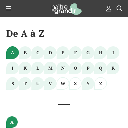
De A à Z
A
B
C
D
E
F
G
H
I
J
K
L
M
N
O
P
Q
R
S
T
U
V
W
X
Y
Z
A