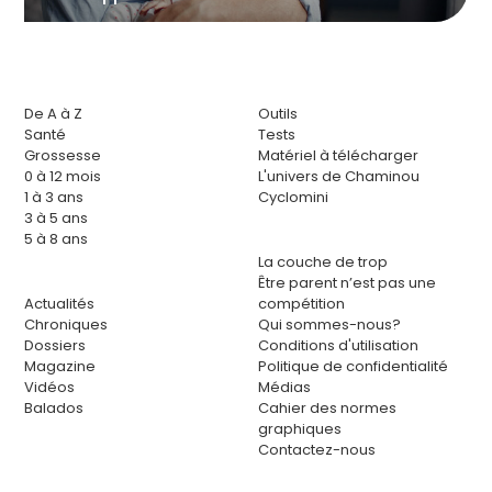
De A à Z
Outils
Santé
Tests
Grossesse
Matériel à télécharger
0 à 12 mois
L'univers de Chaminou
1 à 3 ans
Cyclomini
3 à 5 ans
5 à 8 ans
La couche de trop
Être parent n’est pas une
Actualités
compétition
Chroniques
Qui sommes-nous?
Dossiers
Conditions d'utilisation
Magazine
Politique de confidentialité
Vidéos
Médias
Balados
Cahier des normes
graphiques
Contactez-nous