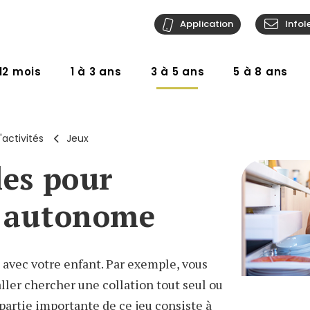
Application
Infol
12 mois
1 à 3 ans
3 à 5 ans
5 à 8 ans
'activités
Jeux
les pour
r autonome
s avec votre enfant. Par exemple, vous
aller chercher une collation tout seul ou
 partie importante de ce jeu consiste à