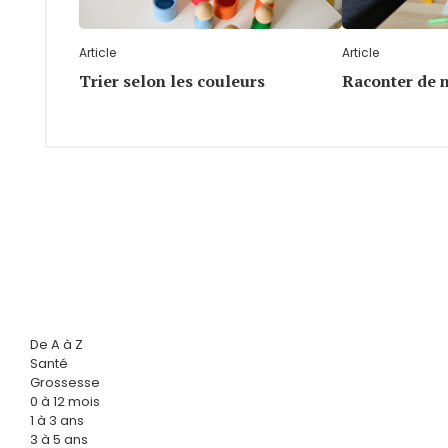
Article
Article
Trier selon les couleurs
Raconter de n
De A à Z
Santé
Grossesse
0 à 12 mois
1 à 3 ans
3 à 5 ans