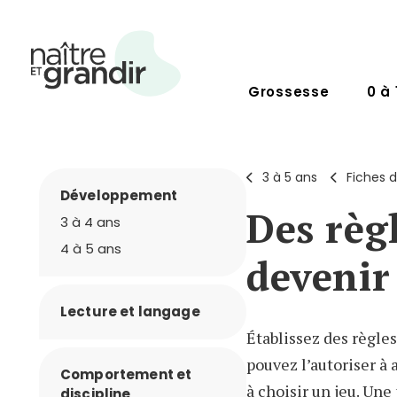
Grossesse
0 à 
3 à 5 ans
Fiches d
Développement
Des règ
3 à 4 ans
4 à 5 ans
deveni
Lecture et langage
Établissez des règle
pouvez l’autoriser à 
Comportement et
à choisir un jeu. Une
discipline