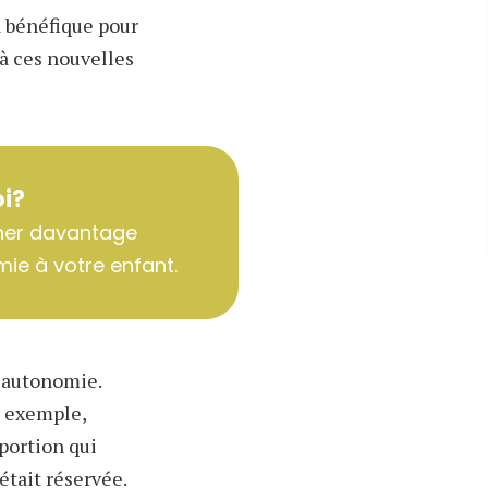
a bénéfique pour
à ces nouvelles
i?
ner davantage
ie à votre enfant.
n autonomie.
r exemple,
 portion qui
était réservée.