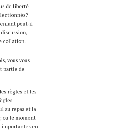
us de liberté
sélectionnés?
 enfant peut-il
 discussion,
 collation.
ois, vous vous
t partie de
des règles et les
règles
l au repas et la
i ; ou le moment
as importantes en