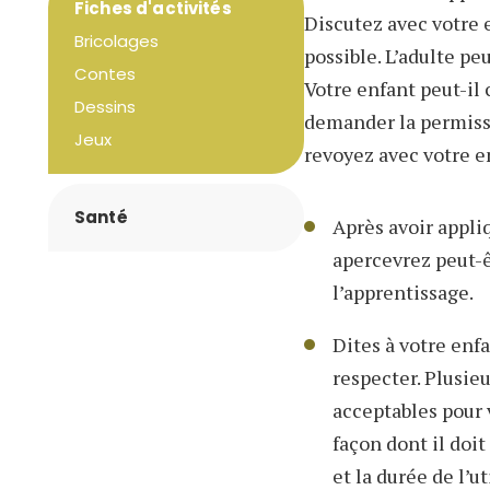
Fiches d'activités
Discutez avec votre e
Bricolages
possible. L’adulte pe
Contes
Votre enfant peut-il 
Dessins
demander la permissio
Jeux
revoyez avec votre en
Santé
Après avoir appliq
apercevrez peut-ê
l’apprentissage.
Dites à votre enfa
respecter. Plusieu
acceptables pour 
façon dont il doi
et la durée de l’u