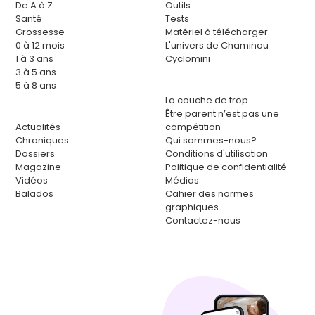
De A à Z
Outils
Santé
Tests
Grossesse
Matériel à télécharger
0 à 12 mois
L'univers de Chaminou
1 à 3 ans
Cyclomini
3 à 5 ans
5 à 8 ans
La couche de trop
Être parent n’est pas une
Actualités
compétition
Chroniques
Qui sommes-nous?
Dossiers
Conditions d'utilisation
Magazine
Politique de confidentialité
Vidéos
Médias
Balados
Cahier des normes
graphiques
Contactez-nous