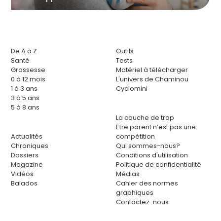
De A à Z
Outils
Santé
Tests
Grossesse
Matériel à télécharger
0 à 12 mois
L'univers de Chaminou
1 à 3 ans
Cyclomini
3 à 5 ans
5 à 8 ans
La couche de trop
Être parent n’est pas une
Actualités
compétition
Chroniques
Qui sommes-nous?
Dossiers
Conditions d'utilisation
Magazine
Politique de confidentialité
Vidéos
Médias
Balados
Cahier des normes
graphiques
Contactez-nous