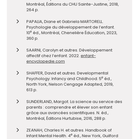
Montréal, Éditions du CHU Sainte-Justine, 2018,
264 p.
PAPALIA, Diane et Gabriela MARTORELL.
Psychologie du développement de l’enfant.
e
10
éd., Montréal, Chenelière Éducation, 2023,
360 p.
SAARNI, Carolyn et autres. Développement
affectif chez l’enfant. 2022.
enfant-
encyclopedie.com
SHAFFER, David et autres. Developmental
e
Psychology: Infancy and Childhood. 5
éd.,
North York, Nelson Cengage Adapted, 2019,
613 p.
SUNDERLAND, Margot. La science au service des
parents : comprendre et élever son enfant
grâce aux avancées scientifiques. N. éd.,
Montréal, Éditions Hurtubise, 2016, 288 p.
ZEANAH, Charles H. et autres. Handbook of
e
Infant Mental Health. 4
éd., New York, Guilford