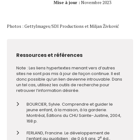
Mise à jour :
Novembre 2023
Photos : GettyImages/SDI Productions et Miljan Živković
Ressources et références
Note : Les liens hypertextes menant vers d’autres
sites ne sont pas mis à jour de façon continue. Il est
donc possible qu’un lien devienne introuvable. Dans
un tel cas, utilisez les outils de recherche pour
retrouver l’information désirée.
BOURCIER, Sylvie. Comprendre et guider le
jeune enfant, à la maison, à la garderie.
Montréal, Éditions du CHU Sainte-Justine, 2004,
168 p.
FERLAND, Francine. Le développement de
e
l’enfant au quotidien : de 0 à 6 ans. 2
éd.,