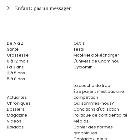
Enfant: pas un messager
De A à Z
Outils
Santé
Tests
Grossesse
Matériel à télécharger
0 à 12 mois
L'univers de Chaminou
1 à 3 ans
Cyclomini
3 à 5 ans
5 à 8 ans
La couche de trop
Être parent n’est pas une
Actualités
compétition
Chroniques
Qui sommes-nous?
Dossiers
Conditions d'utilisation
Magazine
Politique de confidentialité
Vidéos
Médias
Balados
Cahier des normes
graphiques
Contactez-nous