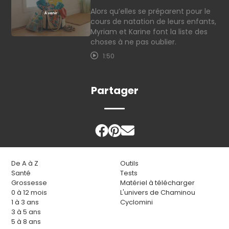
Alors qu’elles se préparent pour le
cours de natation de leurs enfants,
Myriam et Karine font la liste des
choses à ne pas oublier.
1:50
Partager
De A à Z
Outils
Santé
Tests
Grossesse
Matériel à télécharger
0 à 12 mois
L'univers de Chaminou
1 à 3 ans
Cyclomini
3 à 5 ans
5 à 8 ans