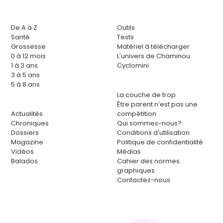
De A à Z
Outils
Santé
Tests
Grossesse
Matériel à télécharger
0 à 12 mois
L'univers de Chaminou
1 à 3 ans
Cyclomini
3 à 5 ans
5 à 8 ans
La couche de trop
Être parent n’est pas une
Actualités
compétition
Chroniques
Qui sommes-nous?
Dossiers
Conditions d'utilisation
Magazine
Politique de confidentialité
Vidéos
Médias
Balados
Cahier des normes
graphiques
Contactez-nous