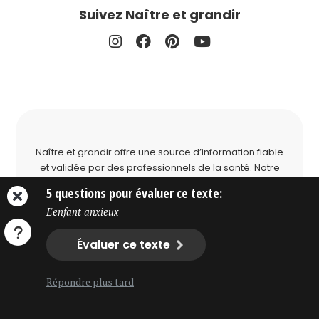
Suivez Naître et grandir
Naître et grandir offre une source d’information fiable
et validée par des professionnels de la santé. Notre
site soutient les parents dans le développement de
5 questions pour évaluer ce texte:
leur enfant. Naître et grandir bénéficie du soutien
L'enfant anxieux
financier de la
Fondation Lucie et André Chagnon
.
Évaluer ce texte
Avertissement. Le contenu diffusé sur ce site Web ne
sert qu’à des fins d’information et ne remplace pas
l’opinion d’un professionnel de la santé ou du
Répondre plus tard
développement des enfants.