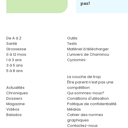
pas!
De A à Z
Outils
Santé
Tests
Grossesse
Matériel à télécharger
0 à 12 mois
L'univers de Chaminou
1 à 3 ans
Cyclomini
3 à 5 ans
5 à 8 ans
La couche de trop
Être parent n’est pas une
Actualités
compétition
Chroniques
Qui sommes-nous?
Dossiers
Conditions d'utilisation
Magazine
Politique de confidentialité
Vidéos
Médias
Balados
Cahier des normes
graphiques
Contactez-nous