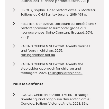
Justine, coll. « Parlons parents », 2022, 228 p.
LEROUX, Sophie. Aider l’enfant anxieux. Montréal,
Éditions du CHU Sainte-Justine, 2016, 168 p.
PELLETIER, Geneviève. Les peurs et l’anxiété chez
l’enfant : prévenir et surmonter grâce aux
neurosciences. Saint-Constant, Broquet, 2019,
200 p.
RAISING CHILDREN NETWORK. Anxiety, worries
and fears in children. 2025.
raisingchildren.net.au
RAISING CHILDREN NETWORK. Anxiety: the
stepladder approach for children and
teenagers. 2025.
raisingchildren.net.au
Pour les enfants
BOUGIE, Christian et Alice LEMELIN. Le Nuage
anxiété : quand l’angoisse devient ton amie!
Candiac, Éditions Victor et Anaïs, 2023, 36 p.