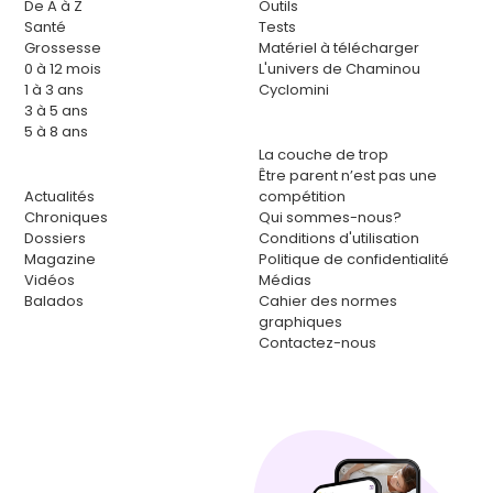
De A à Z
Outils
Santé
Tests
Grossesse
Matériel à télécharger
0 à 12 mois
L'univers de Chaminou
1 à 3 ans
Cyclomini
3 à 5 ans
5 à 8 ans
La couche de trop
Être parent n’est pas une
Actualités
compétition
Chroniques
Qui sommes-nous?
Dossiers
Conditions d'utilisation
Magazine
Politique de confidentialité
Vidéos
Médias
Balados
Cahier des normes
graphiques
Contactez-nous