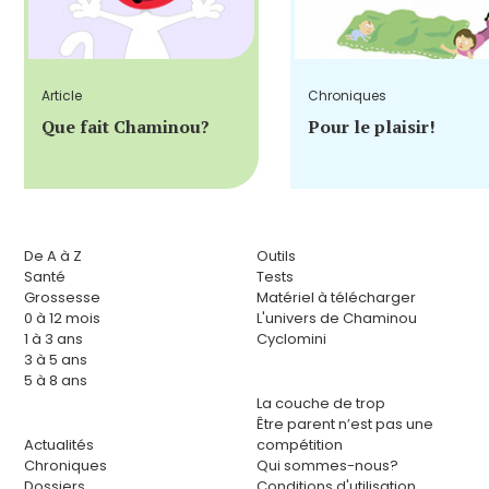
Article
Chroniques
Que fait Chaminou?
Pour le plaisir!
De A à Z
Outils
Santé
Tests
Grossesse
Matériel à télécharger
0 à 12 mois
L'univers de Chaminou
1 à 3 ans
Cyclomini
3 à 5 ans
5 à 8 ans
La couche de trop
Être parent n’est pas une
Actualités
compétition
Chroniques
Qui sommes-nous?
Dossiers
Conditions d'utilisation