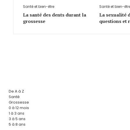
Santé et bien-être
Santé et bien-êtr
La santé des dents durant la
La sexualité 
grossesse
questions et 
De A à Z
Santé
Grossesse
0 à 12 mois
1 à 3 ans
3 à 5 ans
5 à 8 ans