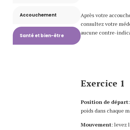
Après votre accouche
Accouchement
consultez votre méd
aucune contre-indica
Santé et bien-être
Exercice 1
Position de départ
poids dans chaque ma
Mouvement
: levez 