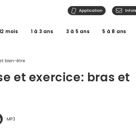
Application
Infol
12 mois
1 à 3 ans
3 à 5 ans
5 à 8 ans
et bien-être
e et exercice: bras et
MP3