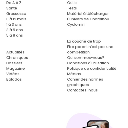
De A à Z
Outils
Santé
Tests
Grossesse
Matériel à télécharger
0 à 12 mois
L'univers de Chaminou
1 à 3 ans
Cyclomini
3 à 5 ans
5 à 8 ans
La couche de trop
Être parent n’est pas une
Actualités
compétition
Chroniques
Qui sommes-nous?
Dossiers
Conditions d'utilisation
Magazine
Politique de confidentialité
Vidéos
Médias
Balados
Cahier des normes
graphiques
Contactez-nous