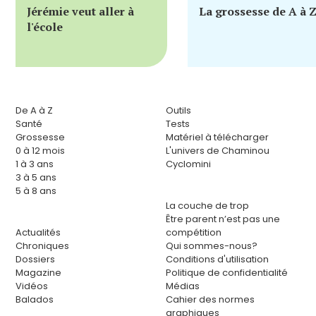
Jérémie veut aller à
La grossesse de A à 
l'école
De A à Z
Outils
Santé
Tests
Grossesse
Matériel à télécharger
0 à 12 mois
L'univers de Chaminou
1 à 3 ans
Cyclomini
3 à 5 ans
5 à 8 ans
La couche de trop
Être parent n’est pas une
Actualités
compétition
Chroniques
Qui sommes-nous?
Dossiers
Conditions d'utilisation
Magazine
Politique de confidentialité
Vidéos
Médias
Balados
Cahier des normes
graphiques