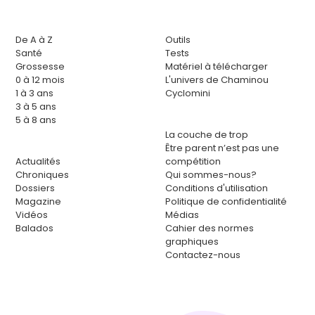
De A à Z
Outils
Santé
Tests
Grossesse
Matériel à télécharger
0 à 12 mois
L'univers de Chaminou
1 à 3 ans
Cyclomini
3 à 5 ans
5 à 8 ans
La couche de trop
Être parent n’est pas une
Actualités
compétition
Chroniques
Qui sommes-nous?
Dossiers
Conditions d'utilisation
Magazine
Politique de confidentialité
Vidéos
Médias
Balados
Cahier des normes
graphiques
Contactez-nous