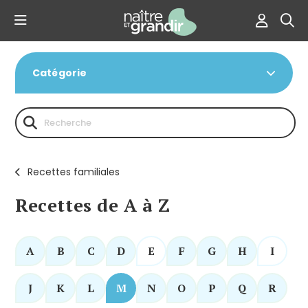
Catégorie
Recettes familiales
Recettes de A à Z
A
B
C
D
E
F
G
H
I
J
K
L
M
N
O
P
Q
R