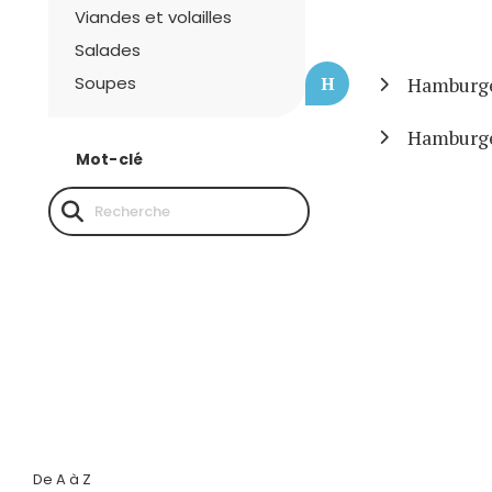
Viandes et volailles
Salades
Soupes
H
Hamburge
Hamburge
Mot-clé
De A à Z