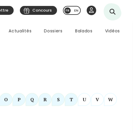
ettre
Concours
EN
Actualités
Dossiers
Balados
Vidéos
O
P
Q
R
S
T
U
V
W