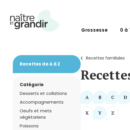
Grossesse
0 à 
Recettes familiales
Recettes de A à Z
Recette
Catégorie
Desserts et collations
A
B
C
D
Accompagnements
Oeufs et mets
X
Y
Z
végétariens
Poissons