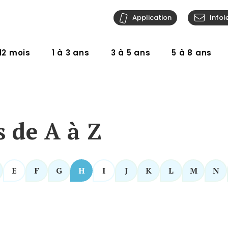
Application
Infol
12 mois
1 à 3 ans
3 à 5 ans
5 à 8 ans
s de A à Z
E
F
G
H
I
J
K
L
M
N