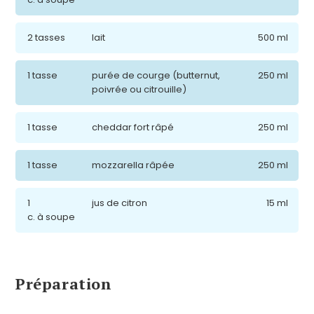
2 tasses
lait
500 ml
1 tasse
purée de courge (butternut,
250 ml
poivrée ou citrouille)
1 tasse
cheddar fort râpé
250 ml
1 tasse
mozzarella râpée
250 ml
1
jus de citron
15 ml
c. à soupe
Préparation