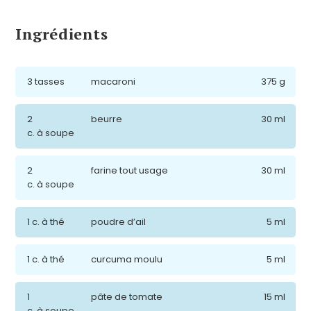
Ingrédients
3 tasses
macaroni
375 g
2
beurre
30 ml
c. à soupe
2
farine tout usage
30 ml
c. à soupe
1 c. à thé
poudre d’ail
5 ml
1 c. à thé
curcuma moulu
5 ml
1
pâte de tomate
15 ml
c. à soupe