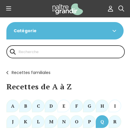
Catégorie
Recettes familiales
Recettes de A à Z
A
B
C
D
E
F
G
H
I
J
K
L
M
N
O
P
Q
R