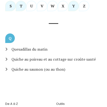
S
T
U
V
W
X
Y
Z
Q
Quesadillas du matin
Quiche au poireau et au cottage sur croûte santé
Quiche au saumon (ou au thon)
De A à Z
Outils