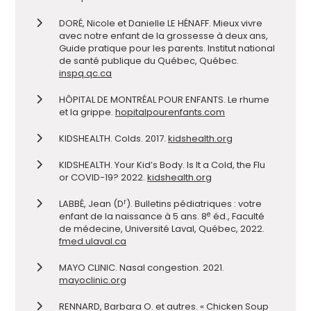
DORÉ, Nicole et Danielle LE HÉNAFF. Mieux vivre
avec notre enfant de la grossesse à deux ans,
Guide pratique pour les parents. Institut national
de santé publique du Québec, Québec.
inspq.qc.ca
HÔPITAL DE MONTRÉAL POUR ENFANTS. Le rhume
et la grippe.
hopitalpourenfants.com
KIDSHEALTH. Colds. 2017.
kidshealth.org
KIDSHEALTH. Your Kid’s Body. Is It a Cold, the Flu
or COVID-19? 2022.
kidshealth.org
r
LABBÉ, Jean (D
). Bulletins pédiatriques : votre
e
enfant de la naissance à 5 ans. 8
éd., Faculté
de médecine, Université Laval, Québec, 2022.
fmed.ulaval.ca
MAYO CLINIC. Nasal congestion. 2021.
mayoclinic.org
RENNARD, Barbara O. et autres. « Chicken Soup