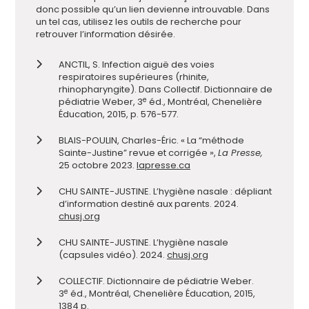
donc possible qu’un lien devienne introuvable. Dans
un tel cas, utilisez les outils de recherche pour
retrouver l’information désirée.
ANCTIL, S. Infection aiguë des voies
respiratoires supérieures (rhinite,
rhinopharyngite). Dans Collectif. Dictionnaire de
e
pédiatrie Weber, 3
éd., Montréal, Chenelière
Éducation, 2015, p. 576-577.
BLAIS-POULIN, Charles-Éric. « La “méthode
Sainte-Justine” revue et corrigée »,
La Presse,
25 octobre 2023.
lapresse.ca
CHU SAINTE-JUSTINE. L’hygiène nasale : dépliant
d’information destiné aux parents. 2024.
chusj.org
CHU SAINTE-JUSTINE. L’hygiène nasale
(capsules vidéo). 2024.
chusj.org
COLLECTIF. Dictionnaire de pédiatrie Weber.
e
3
éd., Montréal, Chenelière Éducation, 2015,
1384 p.