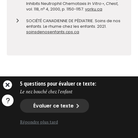
Inhibits Neutrophil Chemotaxis
In Vitro
»,
Chest,
o
vol. 118, n
4, 2000, p. 1150-1157.
yorku.ca
SOCIÉTÉ CANADIENNE DE PÉDIATRIE. Soins de nos
enfants. Le rhume chez les enfants. 2021.
soinsdenosenfants.cps.ca
Partager
5 questions pour évaluer ce texte:
Le nez bouché chez l'enfant
Évaluer ce texte
Répondre plus tard