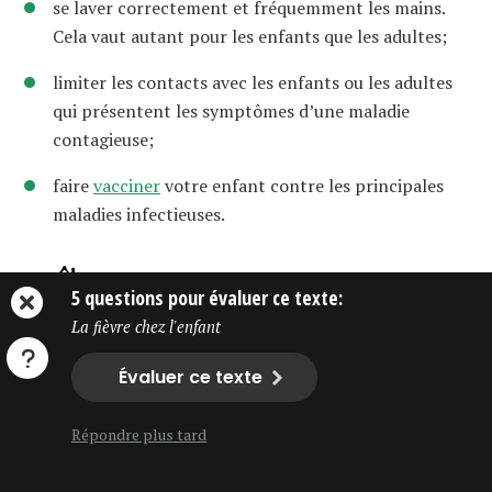
se laver correctement et fréquemment les mains.
Cela vaut autant pour les enfants que les adultes;
limiter les contacts avec les enfants ou les adultes
qui présentent les symptômes d’une maladie
contagieuse;
faire
vacciner
votre enfant contre les principales
maladies infectieuses.
re
Révision scientifique :
D
Anne-
5 questions pour évaluer ce texte:
Claude Bernard-Bonnin, pédiatre
La fièvre chez l'enfant
Recherche et rédaction :
Équipe
Naître et grandir
Évaluer ce texte
Mise à jour :
Juillet 2023
Répondre plus tard
Photo : GettyImages/ArtistGNDphotography