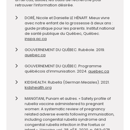
retrouver l’information désirée.
DORÉ, Nicole et Danielle LE HÉNAFF. Mieux vivre
avec notre enfant de la grossesse à deux ans :
guide pratique pour les parents. Institut national
de santé publique du Québec, Québec.
inspq.qc.ca
GOUVERNEMENT DU QUÉBEC. Rubéole. 2019.
quebec.ca
GOUVERNEMENT DU QUÉBEC. Programme
québécois d’immunisation. 2024.
quebec.ca
KIDSHEALTH. Rubella (German Measles). 2021.
kidshealth.org
MANGTANI, Punam et autres. « Safety profile of
rubella vaccine administered to pregnant
women: A systematic review of pregnancy
related adverse events following immunisation,
including congenital rubella syndrome and
congenital rubella infection in the foetus or
o
infant »,
Vaccine,
vol. 38, n
5, 2020, p. 963-978.