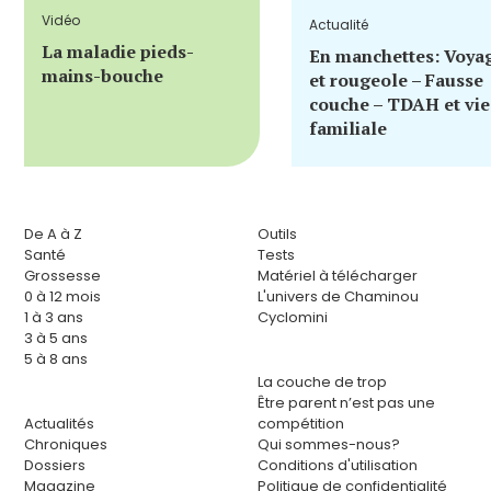
Vidéo
Actualité
La maladie pieds-
En manchettes: Voya
mains-bouche
et rougeole – Fausse
couche – TDAH et vie
familiale
De A à Z
Outils
Santé
Tests
Grossesse
Matériel à télécharger
0 à 12 mois
L'univers de Chaminou
1 à 3 ans
Cyclomini
3 à 5 ans
5 à 8 ans
La couche de trop
Être parent n’est pas une
Actualités
compétition
Chroniques
Qui sommes-nous?
Dossiers
Conditions d'utilisation
Magazine
Politique de confidentialité