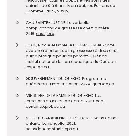
rescousse : tous les bobos et les soins des
enfants de 0 à 6 ans. Montréal, Les Éditions de
l’Homme, 2025, 232 p.
CHU SAINTE-JUSTINE. La varicelle :
complications de grossesse chez la mère.
2018.
chusj.org
DORÉ, Nicole et Danielle LE HÉNAFF. Mieux vivre
avec notre enfant de la grossesse à deux ans :
guide pratique pour les parents. Québec,
Institut national de santé publique du Québec.
inspq.qc.ca
GOUVERNEMENT DU QUÉBEC. Programme
québécois d’immunisation. 2024.
quebec.ca
MINISTÈRE DE LA FAMILLE DU QUÉBEC. Les
infections en milieu de garde. 2019.
cdn-
contenu.quebec.ca
SOCIÉTÉ CANADIENNE DE PÉDIATRIE. Soins de nos
enfants. La varicelle. 2021.
soinsdenosenfants.cps.ca