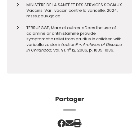
MINISTÈRE DE LA SANTÉ ET DES SERVICES SOCIAUX.
Vaccins. Var : vaccin contre la varicelle. 2024.
msss.gouv.qc.ca
TEBRUEGGE, Marc et autres. « Does the use of
calamine or antihistamine provide
symptomatic relief from pruritus in children with
varicella zoster infection? »,
Archives of Disease
o
in Childhood,
vol. 91, n
12, 2006, p. 1035-1036.
Partager