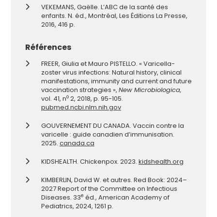
VEKEMANS, Gaëlle. L’ABC de la santé des
enfants. N. éd., Montréal, Les Éditions La Presse,
2016, 416 p.
Références
FREER, Giulia et Mauro PISTELLO. « Varicella-
zoster virus infections: Natural history, clinical
manifestations, immunity and current and future
vaccination strategies »,
New Microbiologica,
o
vol. 41, n
2, 2018, p. 95-105.
pubmed.ncbi.nlm.nih.gov
GOUVERNEMENT DU CANADA. Vaccin contre la
varicelle : guide canadien d’immunisation.
2025.
canada.ca
KIDSHEALTH. Chickenpox. 2023.
kidshealth.org
KIMBERLIN, David W. et autres. Red Book: 2024–
2027 Report of the Committee on Infectious
e
Diseases. 33
éd., American Academy of
Pediatrics, 2024, 1261 p.