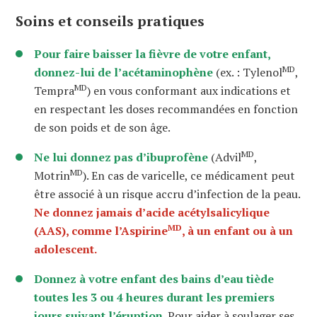
Soins et conseils pratiques
Pour faire baisser la fièvre de votre enfant,
MD
donnez-lui de l’acétaminophène
(ex. : Tylenol
,
MD
Tempra
) en vous conformant aux indications et
en respectant les doses recommandées en fonction
de son poids et de son âge.
MD
Ne lui donnez pas d’ibuprofène
(Advil
,
MD
Motrin
). En cas de varicelle, ce médicament peut
être associé à un risque accru d’infection de la peau.
Ne donnez jamais d’acide acétylsalicylique
MD
(AAS), comme l’Aspirine
, à un enfant
ou
à un
adolescen
t
.
Donnez à votre enfant des bains d’eau tiède
toutes les 3 ou 4 heures durant les premiers
jours suivant l’éruption.
Pour aider à soulager ses