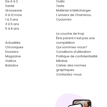
De A à Z
Outils
Santé
Tests
Grossesse
Matériel à télécharger
0 à 12 mois
L'univers de Chaminou
1 à 3 ans
Cyclomini
3 à 5 ans
5 à 8 ans
La couche de trop
Être parent n’est pas une
Actualités
compétition
Chroniques
Qui sommes-nous?
Dossiers
Conditions d'utilisation
Magazine
Politique de confidentialité
Vidéos
Médias
Balados
Cahier des normes
graphiques
Contactez-nous