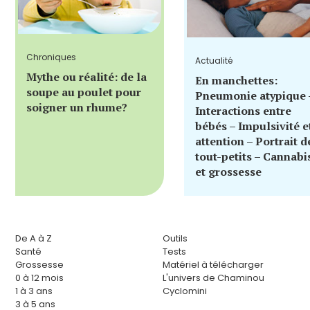
Chroniques
Actualité
Mythe ou réalité: de la
En manchettes:
soupe au poulet pour
Pneumonie atypique 
soigner un rhume?
Interactions entre
bébés – Impulsivité e
attention – Portrait d
tout-petits – Cannabi
et grossesse
De A à Z
Outils
Santé
Tests
Grossesse
Matériel à télécharger
0 à 12 mois
L'univers de Chaminou
1 à 3 ans
Cyclomini
3 à 5 ans