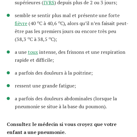
supérieures (
IVRS
) depuis plus de 2 ou 3 jours;
semble se sentir plus mal et présente une forte
o
o
fièvre
(40
C à 40,6
C), alors qu’il n’en faisait peut-
être pas les premiers jours ou encore très peu
o
o
(38,3
C à 38,5
C);
a une
toux
intense, des frissons et une respiration
rapide et difficile;
a parfois des douleurs à la poitrine;
ressent une grande fatigue;
a parfois des douleurs abdominales (lorsque la
pneumonie se situe à la base du poumon).
Consultez le médecin si vous croyez que votre
enfant a une pneumonie.