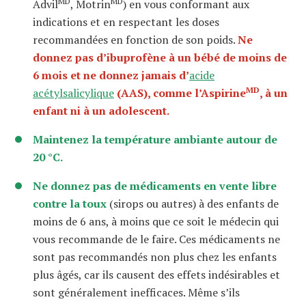
MD
MD
Advil
, Motrin
) en vous conformant aux
indications et en respectant les doses
recommandées en fonction de son poids.
Ne
don
nez p
as d’i
bu
profène à un bébé de moin
s de
6
mois et ne donnez jama
i
s
d’
acide
MD
acétylsalicylique
(AAS
), comme
l
’
Aspirine
,
à un
enfan
t
n
i
à un adolescent.
Maintenez la température ambiante autour de
20 °C.
Ne donnez pas de médicaments en vente libre
contre la toux
(sirops ou autres) à des enfants de
moins de 6 ans, à moins que ce soit le médecin qui
vous recommande de le faire. Ces médicaments ne
sont pas recommandés non plus chez les enfants
plus âgés, car ils causent des effets indésirables et
sont généralement inefficaces. Même s’ils