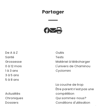
Partager
De A à Z
Outils
Santé
Tests
Grossesse
Matériel à télécharger
0 à 12 mois
L'univers de Chaminou
1 à 3 ans
Cyclomini
3 à 5 ans
5 à 8 ans
La couche de trop
Être parent n’est pas une
Actualités
compétition
Chroniques
Qui sommes-nous?
Dossiers
Conditions d'utilisation