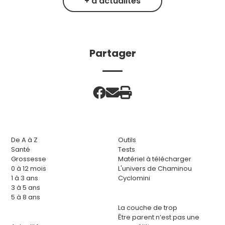
+ d'actualités
Partager
De A à Z
Outils
Santé
Tests
Grossesse
Matériel à télécharger
0 à 12 mois
L'univers de Chaminou
1 à 3 ans
Cyclomini
3 à 5 ans
5 à 8 ans
La couche de trop
Être parent n’est pas une