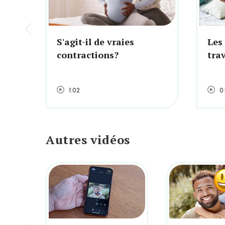
S'agit-il de vraies
Les
contractions?
trav
1:02
0
Autres vidéos