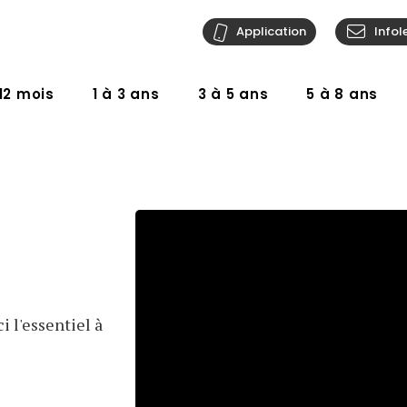
Application
Infol
12 mois
1 à 3 ans
3 à 5 ans
5 à 8 ans
 l'essentiel à