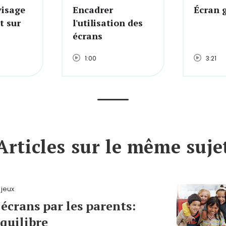
visage
Encadrer
Écran 
t sur
l'utilisation des
écrans
1:00
3:21
Articles sur le même suje
 jeux
écrans par les parents:
équilibre