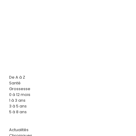
De A à Z
Santé
Grossesse
0 à 12 mois
1 à 3 ans
3 à 5 ans
5 à 8 ans
Actualités
Chroniques