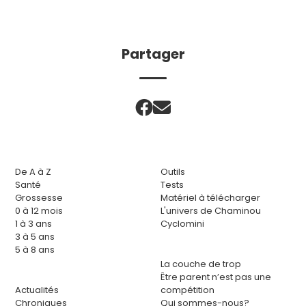
Partager
De A à Z
Outils
Santé
Tests
Grossesse
Matériel à télécharger
0 à 12 mois
L'univers de Chaminou
1 à 3 ans
Cyclomini
3 à 5 ans
5 à 8 ans
La couche de trop
Être parent n’est pas une
Actualités
compétition
Chroniques
Qui sommes-nous?