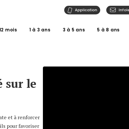
Application
Infol
12 mois
1 à 3 ans
3 à 5 ans
5 à 8 ans
 sur le
ate et à renforcer
ls pour favoriser