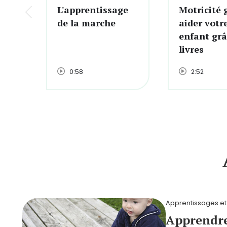
L'apprentissage
Motricité 
de la marche
aider votr
enfant grâ
livres
0:58
2:52
Apprentissages et
Apprendre