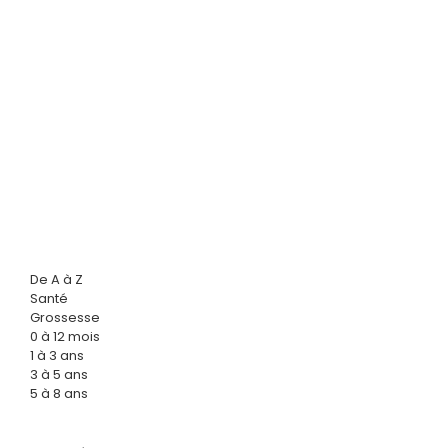
De A à Z
Santé
Grossesse
0 à 12 mois
1 à 3 ans
3 à 5 ans
5 à 8 ans