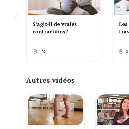
S'agit-il de vraies
Les
contractions?
trav
1:02
0
Autres vidéos