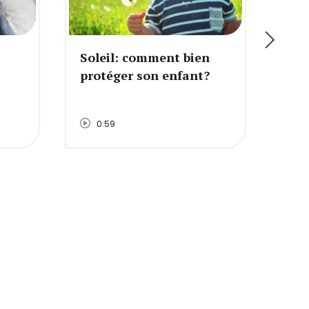
Soleil: comment bien
Le 
protéger son enfant?
l'e
0:59
0