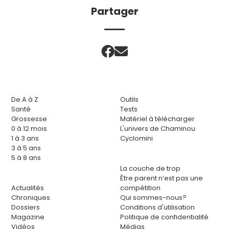
Partager
De A à Z
Outils
Santé
Tests
Grossesse
Matériel à télécharger
0 à 12 mois
L'univers de Chaminou
1 à 3 ans
Cyclomini
3 à 5 ans
5 à 8 ans
La couche de trop
Être parent n’est pas une
Actualités
compétition
Chroniques
Qui sommes-nous?
Dossiers
Conditions d'utilisation
Magazine
Politique de confidentialité
Vidéos
Médias