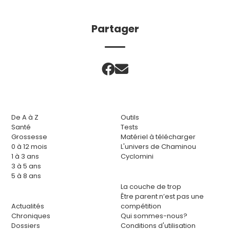
Partager
De A à Z
Outils
Santé
Tests
Grossesse
Matériel à télécharger
0 à 12 mois
L'univers de Chaminou
1 à 3 ans
Cyclomini
3 à 5 ans
5 à 8 ans
La couche de trop
Être parent n’est pas une
Actualités
compétition
Chroniques
Qui sommes-nous?
Dossiers
Conditions d'utilisation