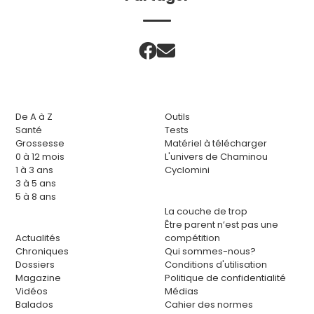
De A à Z
Outils
Santé
Tests
Grossesse
Matériel à télécharger
0 à 12 mois
L'univers de Chaminou
1 à 3 ans
Cyclomini
3 à 5 ans
5 à 8 ans
La couche de trop
Être parent n’est pas une
Actualités
compétition
Chroniques
Qui sommes-nous?
Dossiers
Conditions d'utilisation
Magazine
Politique de confidentialité
Vidéos
Médias
Balados
Cahier des normes