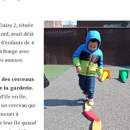
Daisy 2, située
rd, avait déjà
 d’enfants de 4
 à Bouge avec
es amuser.
c des cerceaux
e la garderie.
d’île en île,
 un cerceau qui
omener à
r leur île quand