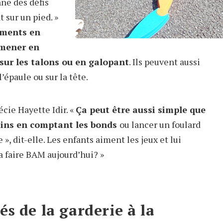
nne des défis
 sur un pied. »
ements en
omener en
sur les talons ou en galopant
. Ils peuvent aussi
’épaule ou sur la tête.
écie Hayette Idir. «
Ça peut être aussi simple que
mains en comptant les bonds
ou lancer un foulard
 », dit-elle. Les enfants aiment les jeux et lui
a faire BAM aujourd’hui? »
és de la garderie à la