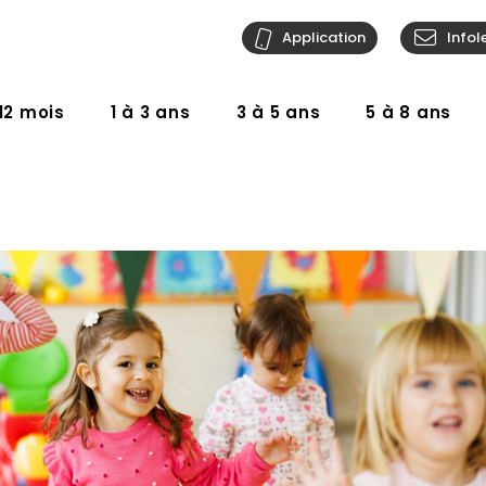
Application
Infol
12 mois
1 à 3 ans
3 à 5 ans
5 à 8 ans