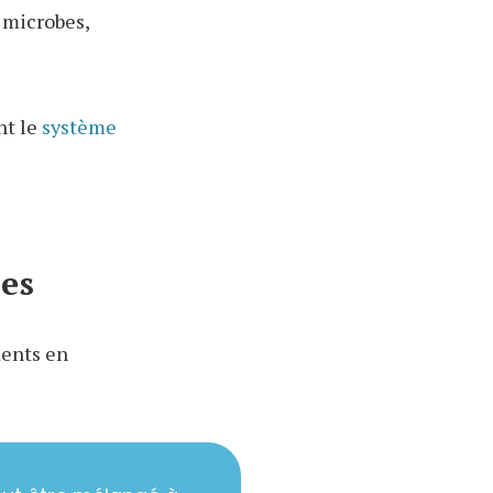
, microbes,
nt le
système
es
ments en