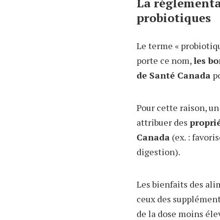
La réglementa
probiotiques
Le terme « probiotiq
porte ce nom,
les bo
de Santé Canada
po
Pour cette raison, u
attribuer des
proprié
Canada
(ex. : favori
digestion).
Les bienfaits des al
ceux des suppléments
de la dose moins éle