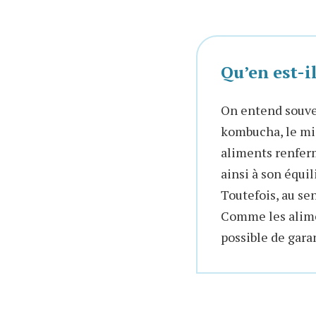
Qu’en est-i
On entend souve
kombucha, le miso
aliments renferm
ainsi à son équil
Toutefois, au se
Comme les alimen
possible de garan