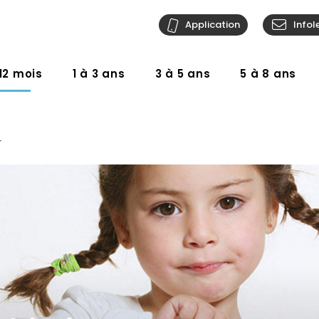
Application
Infol
12 mois
1 à 3 ans
3 à 5 ans
5 à 8 ans
r