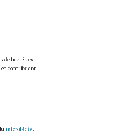
s de bactéries.
s et contribuent
 du
microbiote
.