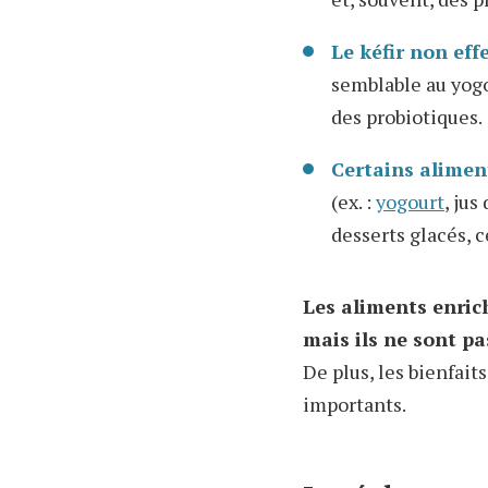
Le kéfir non eff
semblable au yogo
des probiotiques.
Certains alimen
(ex. :
yogourt
, jus
desserts glacés,
c
Les aliments enric
mais ils ne sont pa
De plus, les bienfait
importants.