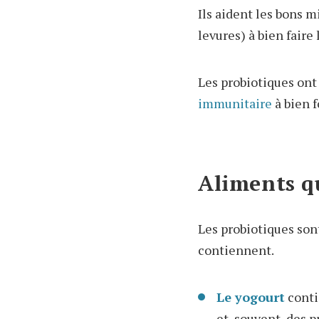
Ils aident les bons m
levures) à bien faire 
Les probiotiques ont
immunitaire
à bien f
Aliments q
Les probiotiques son
contiennent.
Le
yogourt
conti
et, souvent, des p