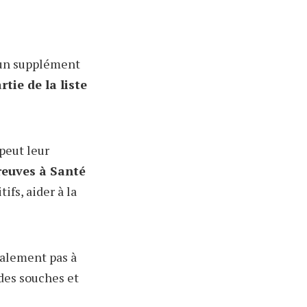
u un supplément
tie de la liste
peut leur
preuves à Santé
ifs, aider à la
ralement pas à
des souches et