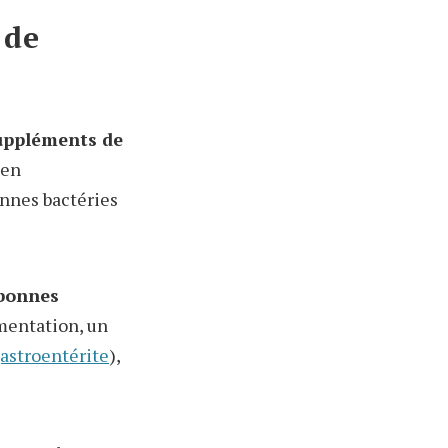
 de
suppléments de
 en
onnes bactéries
 bonnes
mentation, un
astroentérite
),