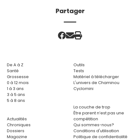
Partager
De A à Z
Outils
Santé
Tests
Grossesse
Matériel à télécharger
0 à 12 mois
L'univers de Chaminou
1 à 3 ans
Cyclomini
3 à 5 ans
5 à 8 ans
La couche de trop
Être parent n’est pas une
Actualités
compétition
Chroniques
Qui sommes-nous?
Dossiers
Conditions d'utilisation
Magazine
Politique de confidentialité