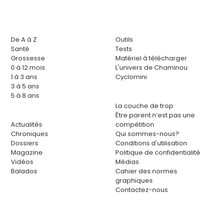
De A à Z
Outils
Santé
Tests
Grossesse
Matériel à télécharger
0 à 12 mois
L'univers de Chaminou
1 à 3 ans
Cyclomini
3 à 5 ans
5 à 8 ans
La couche de trop
Être parent n’est pas une
Actualités
compétition
Chroniques
Qui sommes-nous?
Dossiers
Conditions d'utilisation
Magazine
Politique de confidentialité
Vidéos
Médias
Balados
Cahier des normes
graphiques
Contactez-nous