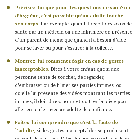
Précisez-lui que pour des questions de santé ou
d’hygiène, c’est possible qu’un adulte touche
son corps.
Par exemple, quand il reçoit des soins de
santé par un médecin ou une infirmière en présence
d’un parent de même que quand il a besoin d’aide
pour se laver ou pour s’essuyer à la toilette.
Montrez-lui comment réagir en cas de gestes
inacceptables.
Dites à votre enfant que si une
personne tente de toucher, de regarder,
d’embrasser ou de filmer ses parties intimes, ou
qu’elle lui présente des vidéos montrant les parties
intimes, il doit dire « non » et quitter la pièce pour
aller en parler avec un adulte de confiance.
Faites-lui comprendre que c’est la faute de
l’adulte,
si des gestes inacceptables se produisent
ou sont déjà arrivés. Dites-lui que ce n’est pas de sa