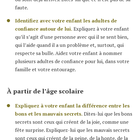
faute.
Identifiez avec votre enfant les adultes de
confiance autour de lui.
Expliquez à votre enfant
qu’il s’agit d’une personne avec qui il se sent bien,
qui l’aide quand il a un problème et, surtout, qui
respecte sa bulle. Aidez votre enfant à nommer
plusieurs adultes de confiance pour lui, dans votre
famille et votre entourage.
À partir de l’âge scolaire
Expliquez à votre enfant la différence entre les
bons et les mauvais secrets.
Dites-lui que les bons
secrets sont ceux qui créent de la joie, comme une
fête surprise. Expliquez-lui que les mauvais secrets
sont ceux qui créent de la peine, de la honte, de la