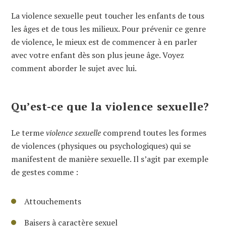
La violence sexuelle peut toucher les enfants de tous
les âges et de tous les milieux. Pour prévenir ce genre
de violence, le mieux est de commencer à en parler
avec votre enfant dès son plus jeune âge. Voyez
comment aborder le sujet avec lui.
Qu’est-ce que la violence sexuelle?
Le terme
violence sexuelle
comprend toutes les formes
de violences (physiques ou psychologiques) qui se
manifestent de manière sexuelle. Il s’agit par exemple
de gestes comme :
Attouchements
Baisers à caractère sexuel