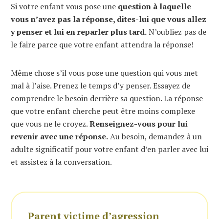
Si votre enfant vous pose une
question à laquelle
vous n’avez pas la réponse, dites-lui que vous allez
y penser et lui en reparler plus tard.
N’oubliez pas de
le faire parce que votre enfant attendra la réponse!
Même chose s’il vous pose une question qui vous met
mal à l’aise. Prenez le temps d’y penser. Essayez de
comprendre le besoin derrière sa question. La réponse
que votre enfant cherche peut être moins complexe
que vous ne le croyez.
Renseignez-vous pour lui
revenir avec une réponse.
Au besoin, demandez à un
adulte significatif pour votre enfant d’en parler avec lui
et assistez à la conversation.
Parent victime d’agression