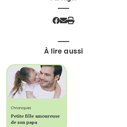
À lire aussi
Chroniques
Petite fille amoureuse
de son papa