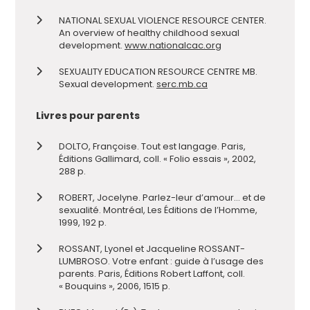
NATIONAL SEXUAL VIOLENCE RESOURCE CENTER.
An overview of healthy childhood sexual
development.
www.nationalcac.org
SEXUALITY EDUCATION RESOURCE CENTRE MB.
Sexual development.
serc.mb.ca
Livres pour parents
DOLTO, Françoise. Tout est langage. Paris,
Éditions Gallimard, coll. « Folio essais », 2002,
288 p.
ROBERT, Jocelyne. Parlez-leur d’amour… et de
sexualité. Montréal, Les Éditions de l’Homme,
1999, 192 p.
ROSSANT, Lyonel et Jacqueline ROSSANT-
LUMBROSO. Votre enfant : guide à l’usage des
parents. Paris, Éditions Robert Laffont, coll.
« Bouquins », 2006, 1515 p.