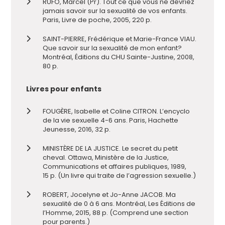
RUFO, Marcel (Pr). Tout ce que vous ne devriez
jamais savoir sur la sexualité de vos enfants.
Paris, Livre de poche, 2005, 220 p.
SAINT-PIERRE, Frédérique et Marie-France VIAU.
Que savoir sur la sexualité de mon enfant?
Montréal, Éditions du CHU Sainte-Justine, 2008,
80 p.
Livres pour enfants
FOUGÈRE, Isabelle et Coline CITRON. L’encyclo
de la vie sexuelle 4-6 ans. Paris, Hachette
Jeunesse, 2016, 32 p.
MINISTÈRE DE LA JUSTICE. Le secret du petit
cheval. Ottawa, Ministère de la Justice,
Communications et affaires publiques, 1989,
15 p. (Un livre qui traite de l’agression sexuelle.)
ROBERT, Jocelyne et Jo-Anne JACOB. Ma
sexualité de 0 à 6 ans. Montréal, Les Éditions de
l’Homme, 2015, 88 p. (Comprend une section
pour parents.)