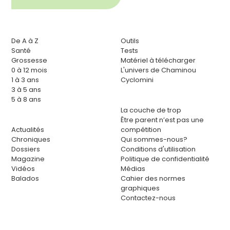
De A à Z
Outils
Santé
Tests
Grossesse
Matériel à télécharger
0 à 12 mois
L'univers de Chaminou
1 à 3 ans
Cyclomini
3 à 5 ans
5 à 8 ans
La couche de trop
Être parent n’est pas une
Actualités
compétition
Chroniques
Qui sommes-nous?
Dossiers
Conditions d'utilisation
Magazine
Politique de confidentialité
Vidéos
Médias
Balados
Cahier des normes
graphiques
Contactez-nous